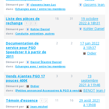
classens Jean-L
Démarré par :
classens Jean-Luc
dans :
Echanges avec / entre les membres
Liste des pièces de
19 octobre
18
31
rechange
2022 à 18h31
1
2
3
Kohler Daniel
Démarré par :
Kohler Daniel
dans :
Conduite, entretien, autres
Documentation de
17 juin 2022
2
2
service pour PGO
à 10h37
Speedster II à partir de
Didier
2011
Démarré par :
Daniel Šťastný Daniel
dans :
Echanges avec / entre les membres
Vends 4 jantes PGO 17
19
3
3
pouces 400€
septembre
2021 à 11h46
Démarré par :
Didier
BENOT Jean-Fra
dans :
[Petites annonces] Accessoires & PGO à vendre
Témoin d’essence
29 août 2021
11
16
1
2
à 13h08
Démarré par :
Jean-michel