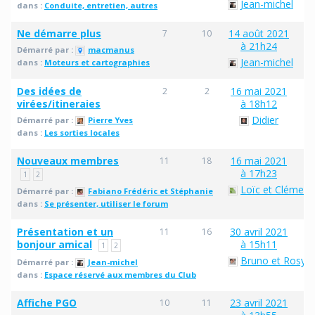
Jean-michel
dans :
Conduite, entretien, autres
Ne démarre plus
14 août 2021
7
10
à 21h24
Démarré par :
macmanus
Jean-michel
dans :
Moteurs et cartographies
Des idées de
16 mai 2021
2
2
virées/itineraies
à 18h12
Didier
Démarré par :
Pierre Yves
dans :
Les sorties locales
Nouveaux membres
16 mai 2021
11
18
à 17h23
1
2
Loïc et Clément
Démarré par :
Fabiano Frédéric et Stéphanie
dans :
Se présenter, utiliser le forum
Présentation et un
30 avril 2021
11
16
bonjour amical
à 15h11
1
2
Bruno et Rosy
Démarré par :
Jean-michel
dans :
Espace réservé aux membres du Club
Affiche PGO
23 avril 2021
10
11