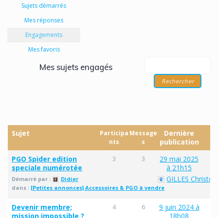
Sujets démarrés
Mes réponses
Engagements
Mes favoris
Mes sujets engagés
12 sujets de 1 à 12 (sur un total de 12)
Sujet
Dernière
Participa
Message
publication
nts
s
PGO Spider edition
29 mai 2025
3
3
speciale numérotée
à 21h15
GILLES Christop
Démarré par :
Didier
dans :
[Petites annonces] Accessoires & PGO à vendre
Devenir membre;
9 juin 2024 à
4
6
mission impossible ?
18h08