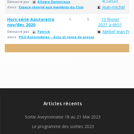
à 13h55
Démarré par :
Allegre Dominique
Jean-michel
dans :
Espace réservé aux membres du Club
Hors série Aautoretro
10 février
6
8
nov/dec 2020
2021 à 6h51
Miribel Jean Fra
Démarré par :
Patrick
dans :
PGO Automobiles – Actu et revue de presse
12 sujets de 1 à 12 (sur un total de 12)
Articles récents
Sortie Aveyronnaise 18 au 21 Mai 2023
Le programme des sorties 2023