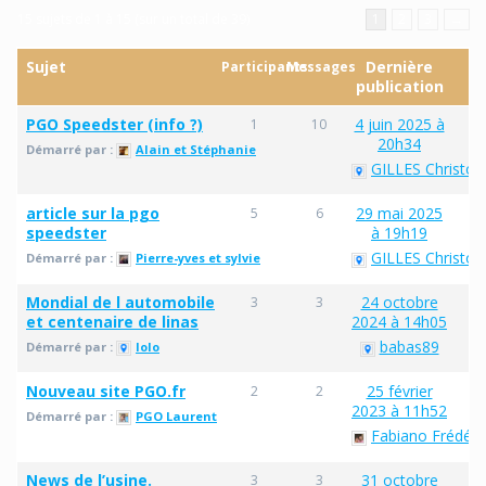
15 sujets de 1 à 15 (sur un total de 39)
1
2
3
→
Sujet
Dernière
Participants
Messages
publication
PGO Speedster (info ?)
4 juin 2025 à
1
10
20h34
Démarré par :
Alain et Stéphanie
GILLES Christop
article sur la pgo
29 mai 2025
5
6
speedster
à 19h19
GILLES Christop
Démarré par :
Pierre-yves et sylvie
Mondial de l automobile
24 octobre
3
3
et centenaire de linas
2024 à 14h05
babas89
Démarré par :
lolo
Nouveau site PGO.fr
25 février
2
2
2023 à 11h52
Démarré par :
PGO Laurent
Fabiano Frédéri
News de l’usine.
31 octobre
3
3