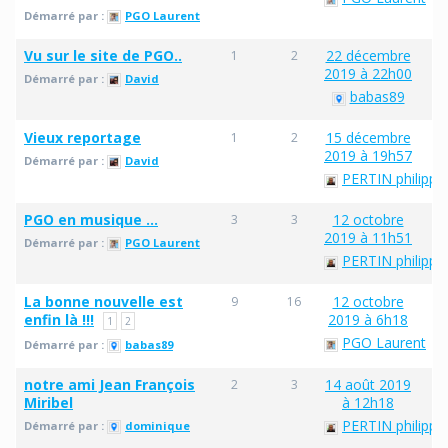
Démarré par :
PGO Laurent
Vu sur le site de PGO..
22 décembre
1
2
2019 à 22h00
Démarré par :
David
babas89
Vieux reportage
15 décembre
1
2
2019 à 19h57
Démarré par :
David
PERTIN philippe
PGO en musique …
12 octobre
3
3
2019 à 11h51
Démarré par :
PGO Laurent
PERTIN philippe
La bonne nouvelle est
12 octobre
9
16
enfin là !!!
2019 à 6h18
1
2
PGO Laurent
Démarré par :
babas89
notre ami Jean François
14 août 2019
2
3
Miribel
à 12h18
PERTIN philippe
Démarré par :
dominique