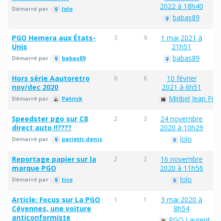
2022 à 18h40
Démarré par :
lolo
babas89
PGO Hemera aux États-
1 mai 2021 à
3
9
Unis
21h51
babas89
Démarré par :
babas89
Hors série Aautoretro
10 février
6
8
nov/dec 2020
2021 à 6h51
Miribel Jean Fra
Démarré par :
Patrick
Speedster pgo sur C8
24 novembre
2
3
direct auto !!????
2020 à 10h29
lolo
Démarré par :
parietti-denis
Reportage papier sur la
16 novembre
2
2
marque PGO
2020 à 11h56
lolo
Démarré par :
tico
Article: Focus sur La PGO
3 mai 2020 à
1
1
Cévennes, une voiture
8h54
anticonformiste
PGO Laurent