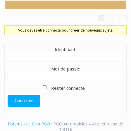
15 sujets de 1 à 15 (sur un total de 39)
1
2
3
→
Vous devez être connecté pour créer de nouveaux sujets.
Identifiant:
Mot de passe:
Rester connecté
Connexion
Forums
›
Le Club PGO
›
PGO Automobiles – Actu et revue de
presse