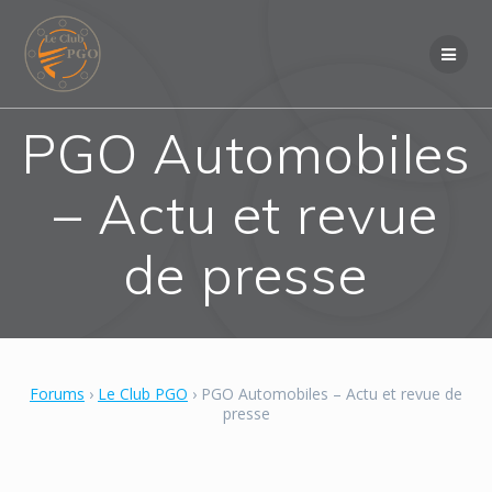
Skip
to
content
PGO Automobiles
– Actu et revue
de presse
Forums
›
Le Club PGO
›
PGO Automobiles – Actu et revue de
presse