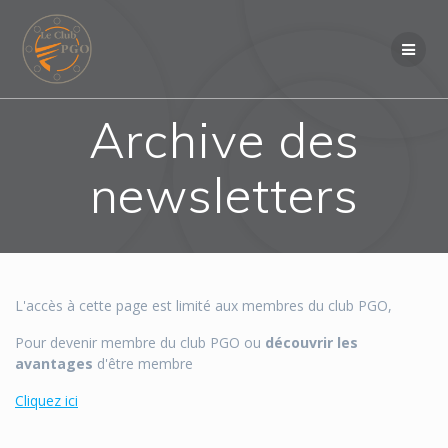
Skip
to
content
Archive des
newsletters
L'accès à cette page est limité aux membres du club PGO,
Pour devenir membre du club PGO ou
découvrir les
avantages
d'être membre
Cliquez ici