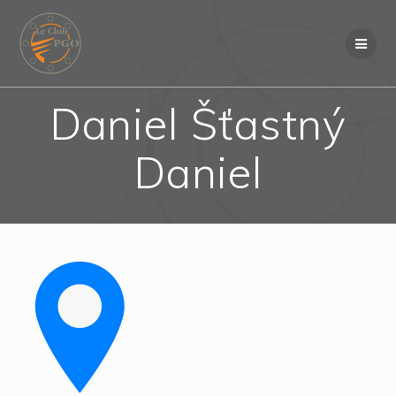
Skip
to
content
Daniel Šťastný
Daniel