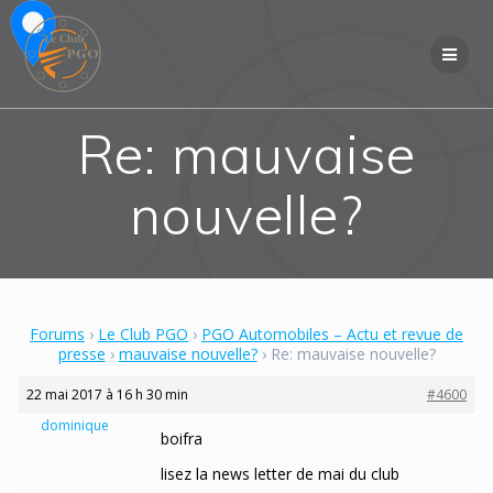
Skip
to
content
Re: mauvaise
nouvelle?
Forums
›
Le Club PGO
›
PGO Automobiles – Actu et revue de
presse
›
mauvaise nouvelle?
›
Re: mauvaise nouvelle?
22 mai 2017 à 16 h 30 min
#4600
dominique
boifra
Participant
lisez la news letter de mai du club