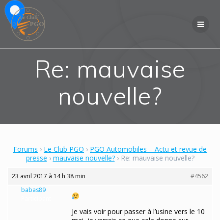
Skip
to
content
Re: mauvaise
nouvelle?
Forums
›
Le Club PGO
›
PGO Automobiles – Actu et revue de
presse
›
mauvaise nouvelle?
›
Re: mauvaise nouvelle?
23 avril 2017 à 14 h 38 min
#4562
babas89
Participant
Je vais voir pour passer à l’usine vers le 10