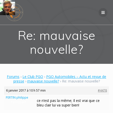
Skip
to
content
Re: mauvaise
nouvelle?
Forums
›
Le Club PGO
›
PGO Automobiles – Actu et revue de
presse
›
mauvaise nouvelle?
›
Re: mauvaise nouvelle?
6 janvier 2017 à 10 h 57 min
#4478
PERTIN philippe
ce n’est pas la même; Il est vrai que ce
Participant
bleu clair lui va super bien!