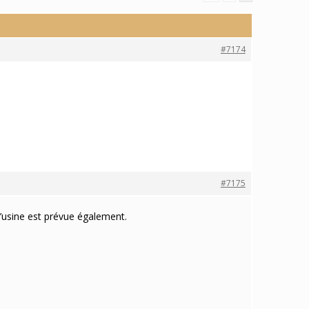
#7174
#7175
l’usine est prévue également.