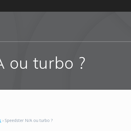
 ou turbo ?
s
›
Speedster N/A ou turbo ?