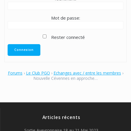
Mot de passe:
Rester connecté
Connexion
Forums
›
Le Club PGO
›
Echanges avec / entre les membres
›
Nouvelle Cévennes en approche…
Articles récents
Sortie Aveyronnaise 18 au 21 Mai 2023