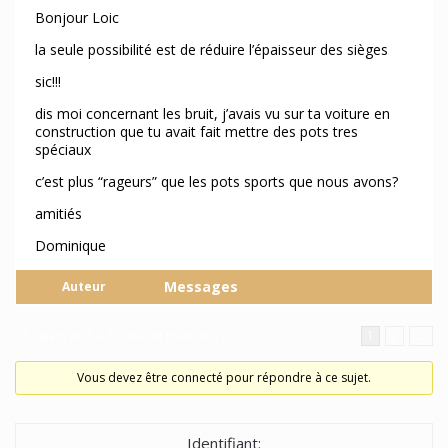
Bonjour Loic
la seule possibilité est de réduire l’épaisseur des sièges
sic!!!
dis moi concernant les bruit, j’avais vu sur ta voiture en
construction que tu avait fait mettre des pots tres
spéciaux
c’est plus “rageurs” que les pots sports que nous avons?
amitiés
Dominique
Messages
Auteur
15 sujets de 1 à 15 (sur un total de 29)
1
2
→
Vous devez être connecté pour répondre à ce sujet.
Identifiant: