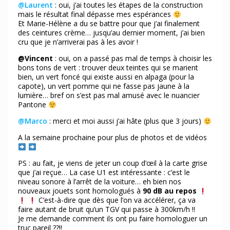
@Laurent
: oui, j’ai toutes les étapes de la construction
mais le résultat final dépasse mes espérances
Et Marie-Hélène a du se battre pour que j’ai finalement
des ceintures crème… jusqu’au dernier moment, j’ai bien
cru que je n’arriverai pas à les avoir !
@Vincent
: oui, on a passé pas mal de temps à choisir les
bons tons de vert : trouver deux teintes qui se marient
bien, un vert foncé qui existe aussi en alpaga (pour la
capote), un vert pomme qui ne fasse pas jaune à la
lumière… bref on s’est pas mal amusé avec le nuancier
Pantone
@Marco
: merci et moi aussi j’ai hâte (plus que 3 jours)
A la semaine prochaine pour plus de photos et de vidéos
PS : au fait, je viens de jeter un coup d’œil à la carte grise
que j’ai reçue… La case U1 est intéressante : c’est le
niveau sonore à l’arrêt de la voiture… eh bien nos
nouveaux jouets sont homologués à
90 dB au repos
C’est-à-dire que dès que l’on va accélérer, ça va
faire autant de bruit qu’un TGV qui passe à 300km/h !!
Je me demande comment ils ont pu faire homologuer un
truc pareil ??!!