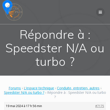
Skip
to
content
Répondre à :
Speedster N/A ou
turbo ?
Forums
›
L’espace technique
›
Conduite, entretien, autres
›
Speedster N/A ou turbo ?
›
Répondre à : Speedster N/A ou turbo
?
19 mai 2024 à 17 h 56 min
#7175