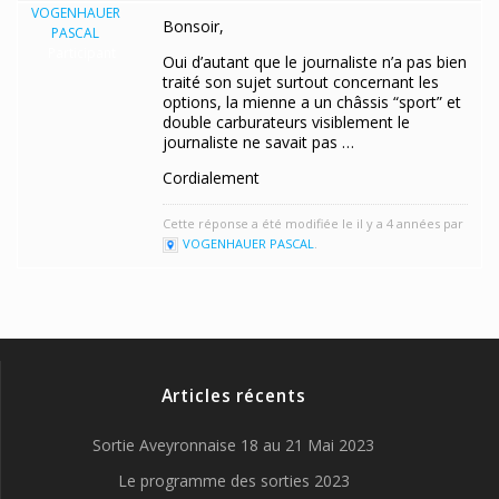
VOGENHAUER
Bonsoir,
PASCAL
Participant
Oui d’autant que le journaliste n’a pas bien
traité son sujet surtout concernant les
options, la mienne a un châssis “sport” et
double carburateurs visiblement le
journaliste ne savait pas …
Cordialement
Cette réponse a été modifiée le il y a 4 années par
VOGENHAUER PASCAL
.
Articles récents
Sortie Aveyronnaise 18 au 21 Mai 2023
Le programme des sorties 2023