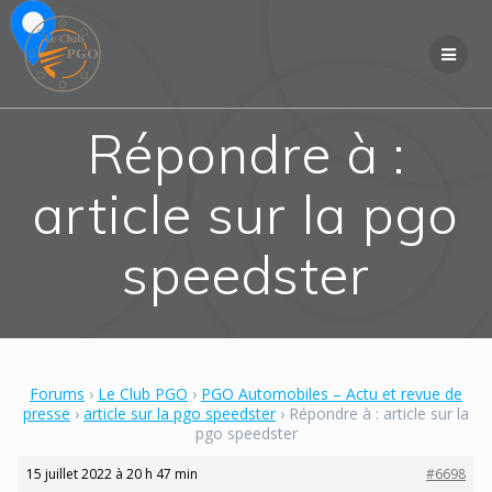
Skip
to
content
Répondre à :
article sur la pgo
speedster
Forums
›
Le Club PGO
›
PGO Automobiles – Actu et revue de
presse
›
article sur la pgo speedster
›
Répondre à : article sur la
pgo speedster
15 juillet 2022 à 20 h 47 min
#6698