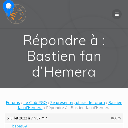
Skip
to
content
Répondre à :
Bastien fan
d’Hemera
Forums
›
Le Club PGO
›
Se présenter, utiliser le forum
›
Bastien
fan d’Hemera
›
Répondre à : Bastien fan d’Hemera
5 juillet 2022 à 7 h 57 min
#6679
babas89