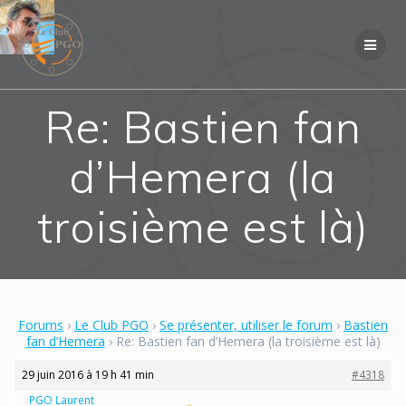
Skip
to
content
Re: Bastien fan
d’Hemera (la
troisième est là)
Forums
›
Le Club PGO
›
Se présenter, utiliser le forum
›
Bastien
fan d’Hemera
›
Re: Bastien fan d’Hemera (la troisième est là)
29 juin 2016 à 19 h 41 min
#4318
PGO Laurent