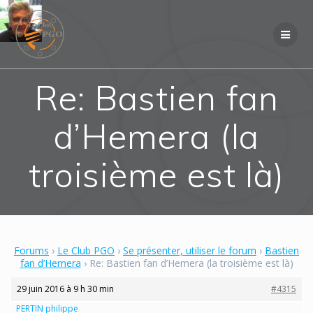
Skip
to
content
Re: Bastien fan
d’Hemera (la
troisième est là)
Forums
›
Le Club PGO
›
Se présenter, utiliser le forum
›
Bastien
fan d’Hemera
›
Re: Bastien fan d’Hemera (la troisième est là)
29 juin 2016 à 9 h 30 min
#4315
PERTIN philippe