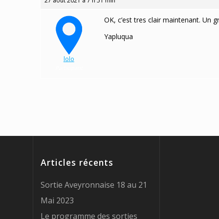
27 août 2021 à 7 h 51 min
OK, c’est tres clair maintenant. Un g
Yapluqua
lolo
Participant
Articles récents
Sortie Aveyronnaise 18 au 21
Mai 2023
Le programme des sorties