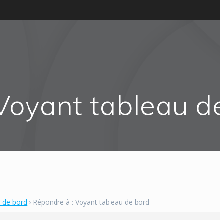
Voyant tableau d
u de bord
›
Répondre à : Voyant tableau de bord