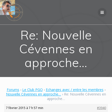
Skip
to
content
Re: Nouvelle
Cévennes en
approche…
Forums
›
Le Club PGO
›
Echanges avec / entre les membres
›
Nouvelle Cévennes en approche…
›
Re: Nouvelle Cévennes en
approche…
7 février 2015 à 7 h 57 min
#3940