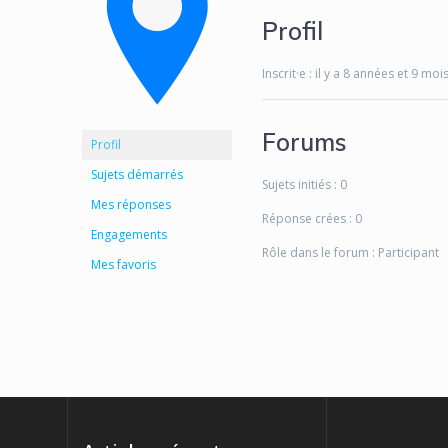
Profil
Inscrit·e : il y a 8 années et 9 moi
Forums
Profil
Sujets démarrés
Sujets initiés : 0
Mes réponses
Réponse crées : 0
Engagements
Rôle dans le forum : Participant
Mes favoris