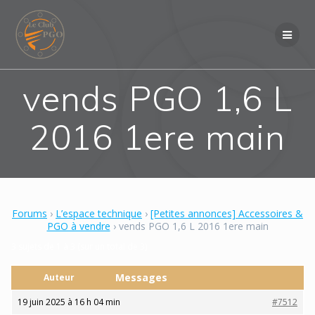
Skip
to
content
vends PGO 1,6 L
2016 1ere main
Forums
›
L’espace technique
›
[Petites annonces] Accessoires &
PGO à vendre
›
vends PGO 1,6 L 2016 1ere main
3 sujets de 1 à 3 (sur un total de 3)
Messages
Auteur
19 juin 2025 à 16 h 04 min
#7512