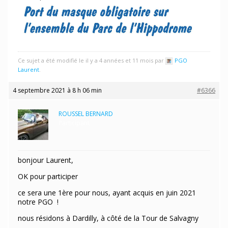
Ce sujet a été modifié le il y a 4 années et 11 mois par
PGO
Laurent
.
4 septembre 2021 à 8 h 06 min
#6366
ROUSSEL BERNARD
Participant
bonjour Laurent,
OK pour participer
ce sera une 1ère pour nous, ayant acquis en juin 2021
notre PGO !
nous résidons à Dardilly, à côté de la Tour de Salvagny