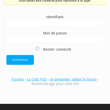
Vous devez être connecté pour répondre à ce sujet.
Identifiant:
Mot de passe:
Rester connecté
Connexion
Forums
›
Le Club PGO
›
Se présenter, utiliser le forum
›
Recherche pgo pour cette été