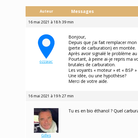
Messages
Auteur
16 mai 2021 à 18 h 39 min
Bonjour,
Depuis que j’ai fait remplacer mon
(perte de carburation) en montée.
Après avoir signalé le problème au 
Pourtant, à peine ai-je repris ma 
ozzaiac
brutales de carburation.
Participant
Les voyants « moteur » et « BSP » s
Une idée, ou une hypothèse?
Merci de votre aide.
16 mai 2021 à 19 h 27 min
Tu es en bio éthanol ? Quel carburan
Gilles