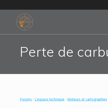
Skip
to
content
Perte de carb
Forums
›
L’espace technique
›
Moteurs et cartographies
2 sujets de 1 à 2 (sur un total de 2)