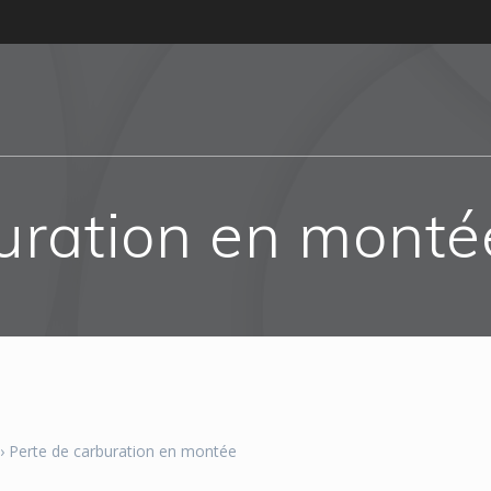
uration en monté
›
Perte de carburation en montée