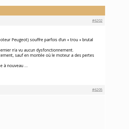
#6202
eur Peugeot) souffre parfois d’un « trou » brutal
 dernier n’a vu aucun dysfonctionnement.
aitement, sauf en montée où le moteur a des pertes
onne à nouveau …
#6205