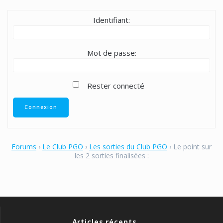
Identifiant:
Mot de passe:
Rester connecté
Connexion
Forums
›
Le Club PGO
›
Les sorties du Club PGO
›
Le point sur
les 2 sorties finalisées :
Articles récents