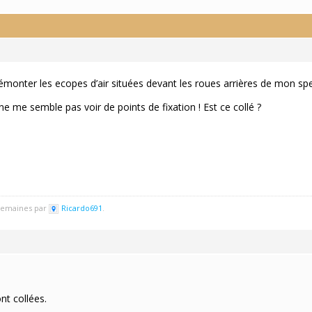
émonter les ecopes d’air situées devant les roues arrières de mon spee
 ne me semble pas voir de points de fixation ! Est ce collé ?
3 semaines par
Ricardo691
.
nt collées.