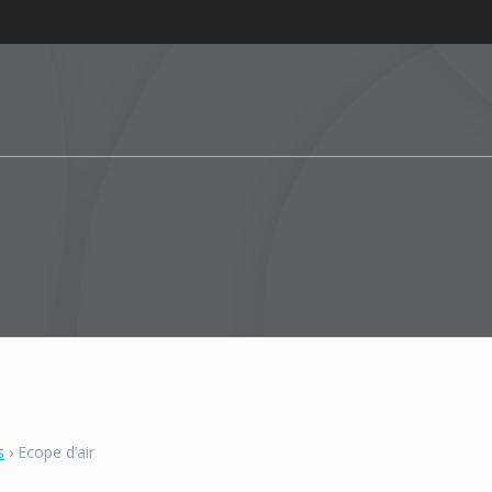
s
›
Ecope d’air