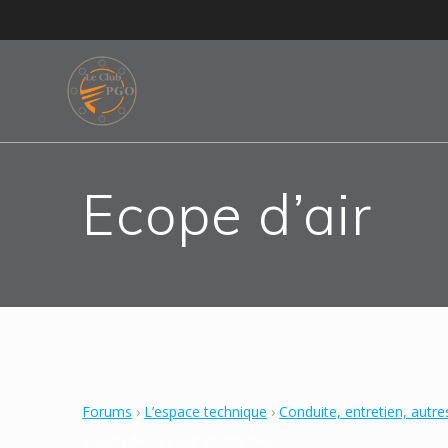
Skip
to
content
Ecope d’air
Forums
›
L’espace technique
›
Conduite, entretien, autre
2 sujets de 1 à 2 (sur un total de 2)