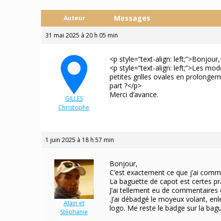
Messages
Auteur
31 mai 2025 à 20 h 05 min
<p style=”text-align: left;”>Bonjour
<p style=”text-align: left;”>Les m
petites grilles ovales en prolonge
part ?</p>
Merci d’avance.
GILLES
Christophe
Participant
1 juin 2025 à 18 h 57 min
Bonjour,
C’est exactement ce que j’ai comme
La baguette de capot est certes prat
J’ai tellement eu de commentaires d
.J’ai débadgé le moyeux volant, en
Alain et
logo. Me reste le badge sur la bag
Stéphanie
Participant