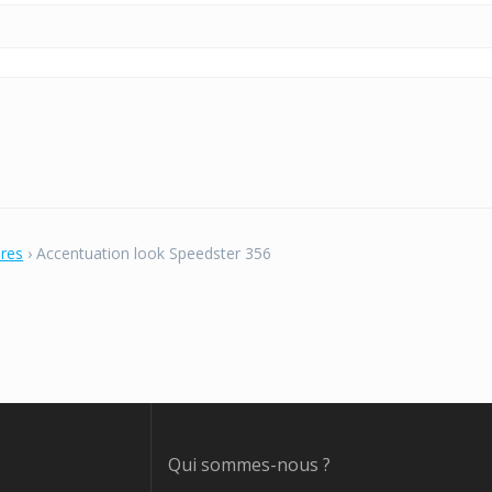
bres
›
Accentuation look Speedster 356
Qui sommes-nous ?