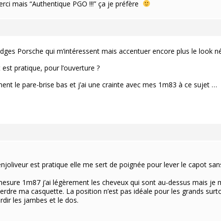
rci mais “Authentique PGO !!!” ça je préfère
badges Porsche qui m’intéressent mais accentuer encore plus le look né
est pratique, pour l’ouverture ?
cément le pare-brise bas et j’ai une crainte avec mes 1m83 à ce sujet …
njoliveur est pratique elle me sert de poignée pour lever le capot san
 mesure 1m87 j’ai légèrement les cheveux qui sont au-dessus mais je 
rdre ma casquette. La position n’est pas idéale pour les grands surto
dir les jambes et le dos.