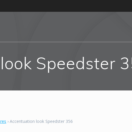
 look Speedster 
bres
›
Accentuation look Speedster 356