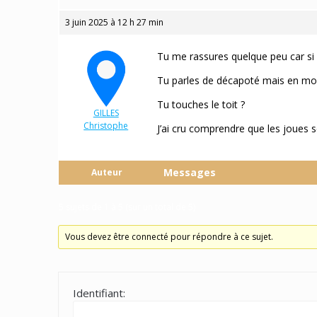
3 juin 2025 à 12 h 27 min
Tu me rassures quelque peu car si
Tu parles de décapoté mais en mo
Tu touches le toit ?
GILLES
Christophe
J’ai cru comprendre que les joues 
Participant
Messages
Auteur
5 sujets de 1 à 5 (sur un total de 5)
Vous devez être connecté pour répondre à ce sujet.
Identifiant: