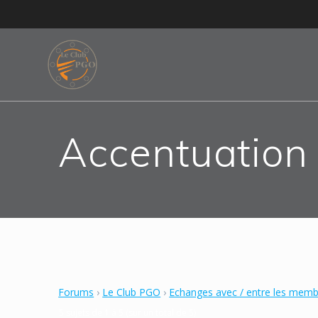
Skip
to
content
Accentuation
Forums
›
Le Club PGO
›
Echanges avec / entre les mem
5 sujets de 1 à 5 (sur un total de 5)