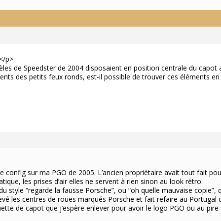
,</p>
odèles de Speedster de 2004 disposaient en position centrale du capot
ments des petits feux ronds, est-il possible de trouver ces éléments 
 config sur ma PGO de 2005. L’ancien propriétaire avait tout fait pou
ique, les prises d’air elles ne servent à rien sinon au look rétro.
u style “regarde la fausse Porsche”, ou “oh quelle mauvaise copie”, q
levé les centres de roues marqués Porsche et fait refaire au Portuga
uette de capot que j’espère enlever pour avoir le logo PGO ou au pire