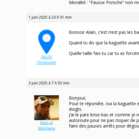
Moralité : “Fausse Porsche” non me
1 juin 2025 à 23 h 01 min
Bonsoir Alain, c’est n’est pas les 
Quand tu dis que la baguette avant 
Quelle taille fais-tu car tu as for
GILLES
Christophe
Participant
3 juin 2025 à 7 h 55 min
Bonjour,
Pour te répondre, oui la baguette e
doigts.
J’ai le pare brise bas et comme je
autoroute pour ne pas risquer de pe
Alain et
faire des pauses arrêts pour dégour
Stéphanie
Participant