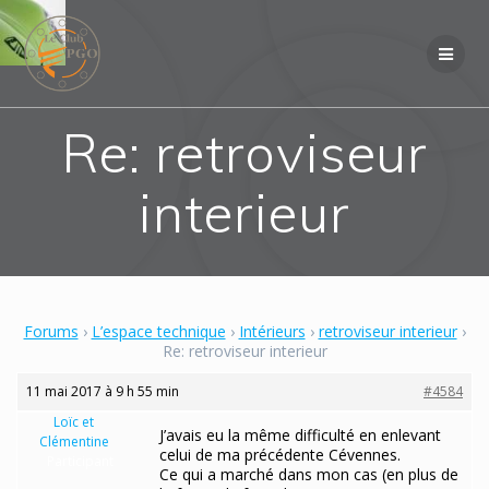
Skip
to
content
Re: retroviseur
interieur
Forums
›
L’espace technique
›
Intérieurs
›
retroviseur interieur
›
Re: retroviseur interieur
11 mai 2017 à 9 h 55 min
#4584
Loïc et
J’avais eu la même difficulté en enlevant
Clémentine
celui de ma précédente Cévennes.
Participant
Ce qui a marché dans mon cas (en plus de