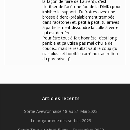
la façon de faire de Laurent), c’est
d’utiliser de l’acétone (ou de la DMK) pour
imbiber le support. Tu frottes avec une
brosse à dent (préalablement trempée
dans l’acétone) et, petit à petit, tu arrives
à partiellement dissoudre la colle à verre
qui est derrière.
Pour être tout à fait honnête, c’est long,
pénible et ça utilise pas mal d’huile de
coude… mais le résultat vaut le coup (tu
n’as plus cet horrible carré noir au milieu
du parebrise :))
Articles récents
Sortie Aveyronnaise 18 au 21 Mai 2023
Le programme des sorties 2023
Sortie Tour du Mont-Blanc – Septembre 2022