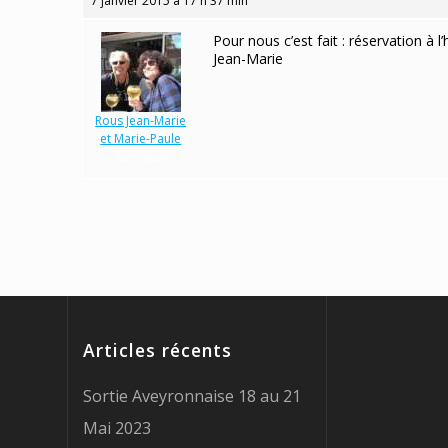
7 janvier 2015 à 17 h 37 min
Pour nous c’est fait : réservation à 
Jean-Marie
Rous Jean-Marie
et Marie-Paule
Participant
Articles récents
Sortie Aveyronnaise 18 au 21
Mai 2023