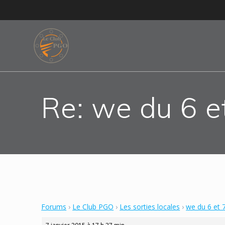
Skip
to
content
Re: we du 6 e
Forums
›
Le Club PGO
›
Les sorties locales
›
we du 6 et 