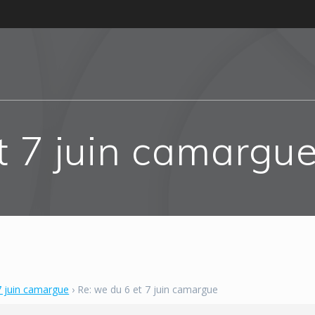
t 7 juin camargu
7 juin camargue
›
Re: we du 6 et 7 juin camargue