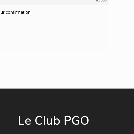
#3885
our confirmation.
Le Club PGO