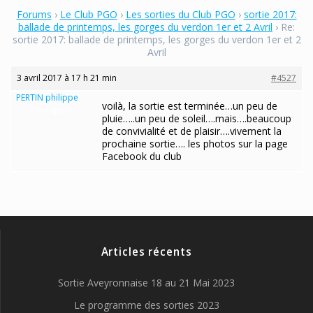
Forums
›
Le Club PGO
›
Les sorties du Club PGO
›
sortie 2017:
ballade de printemps, les gorges du verdon 1er et 2 Avril
›
Re:
sortie 2017: ballade de printemps, les gorges du verdon 1er et 2
Avril
3 avril 2017 à 17 h 21 min
#4527
PERTIN philippe
voilà, la sortie est terminée…un peu de
Participant
pluie…..un peu de soleil….mais….beaucoup
de convivialité et de plaisir….vivement la
prochaine sortie…. les photos sur la page
Facebook du club
Articles récents
Sortie Aveyronnaise 18 au 21 Mai 2023
Le programme des sorties 2023