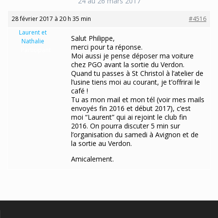
24 au 26 mars 2017
28 février 2017 à 20 h 35 min
#4516
Laurent et
Salut Philippe,
Nathalie
merci pour ta réponse.
Participant
Moi aussi je pense déposer ma voiture
chez PGO avant la sortie du Verdon.
Quand tu passes à St Christol à l’atelier de
l’usine tiens moi au courant, je t’offrirai le
café !
Tu as mon mail et mon tél (voir mes mails
envoyés fin 2016 et début 2017), c’est
moi “Laurent” qui ai rejoint le club fin
2016. On pourra discuter 5 min sur
l’organisation du samedi à Avignon et de
la sortie au Verdon.
Amicalement.