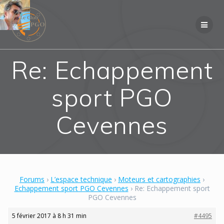
Skip
to
content
Re: Echappement
sport PGO
Cevennes
Forums
›
L’espace technique
›
Moteurs et cartographies
›
Echappement sport PGO Cevennes
›
Re: Echappement sport
PGO Cevennes
5 février 2017 à 8 h 31 min
#4495