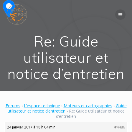
Skip
to
content
Re: Guide
utilisateur et
notice d’entretien
Forums
›
L’espace technique
›
Moteurs et cartographies
›
Guide
utilisateur et notice d’entretien
›
Re: Guide utilisateur et notice
d’entretien
24 janvier 2017 à 18 h 04 min
#4486