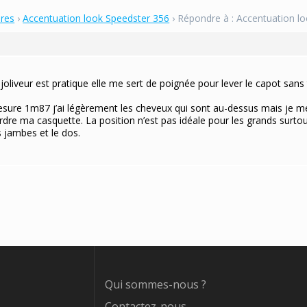
bres
›
Accentuation look Speedster 356
›
Répondre à : Accentuation l
joliveur est pratique elle me sert de poignée pour lever le capot sans
mesure 1m87 j’ai légèrement les cheveux qui sont au-dessus mais je me
dre ma casquette. La position n’est pas idéale pour les grands surtout
 jambes et le dos.
Qui sommes-nous ?
Contactez-nous