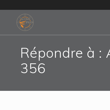
Skip
to
content
Répondre à : 
356