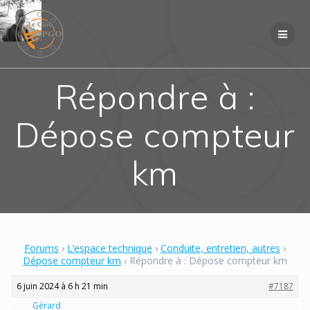
Skip
to
content
Répondre à :
Dépose compteur
km
Forums
›
L’espace technique
›
Conduite, entretien, autres
›
Dépose compteur km
›
Répondre à : Dépose compteur km
6 juin 2024 à 6 h 21 min
#7187
Gérard