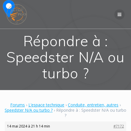
Skip
to
content
Répondre à :
Speedster N/A ou
turbo ?
Forums
›
L’espace technique
›
Conduite, entretien, autres
›
Speedster N/A ou turbo ?
›
Répondre à : Speedster N/A ou turbo
?
14 mai 2024 à 21 h 14 min
#7172