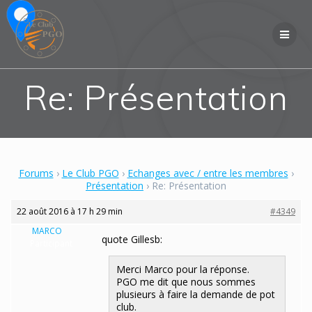
Skip
to
content
Re: Présentation
Forums
›
Le Club PGO
›
Echanges avec / entre les membres
›
Présentation
›
Re: Présentation
22 août 2016 à 17 h 29 min
#4349
MARCO
quote Gillesb:
Participant
Merci Marco pour la réponse.
PGO me dit que nous sommes
plusieurs à faire la demande de pot
club.