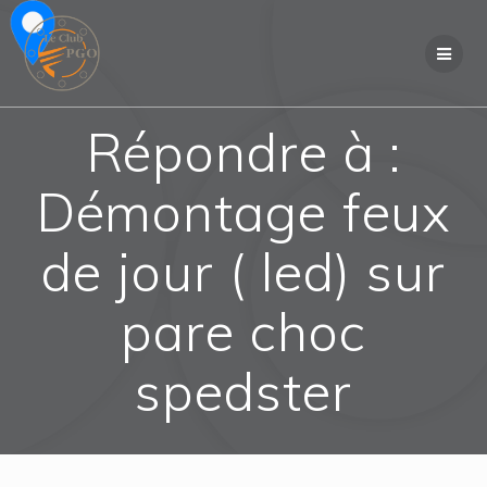
Skip
to
content
Répondre à :
Démontage feux
de jour ( led) sur
pare choc
spedster