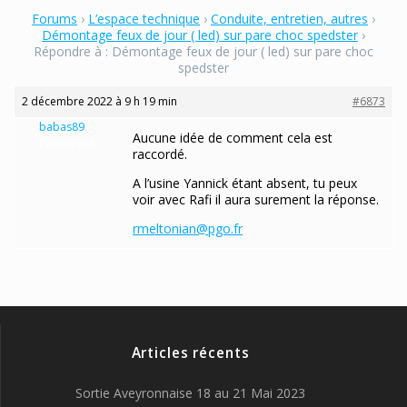
Forums
›
L’espace technique
›
Conduite, entretien, autres
›
Démontage feux de jour ( led) sur pare choc spedster
›
Répondre à : Démontage feux de jour ( led) sur pare choc
spedster
2 décembre 2022 à 9 h 19 min
#6873
babas89
Aucune idée de comment cela est
Participant
raccordé.
A l’usine Yannick étant absent, tu peux
voir avec Rafi il aura surement la réponse.
rmeltonian@pgo.fr
Articles récents
Sortie Aveyronnaise 18 au 21 Mai 2023