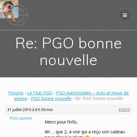
Skip
to
content
Re: PGO bonne
nouvelle
Forums
›
Le Club PGO
›
PGO Automobiles – Actu et revue de
presse
›
PGO bonne nouvelle
›
Re: PGO bonne nouvelle
31 juillet 2016 à 8 h 56 min
#4339
PGO Laurent
Merci pour l’info,
Maître des clés
Ah … que 2, à voir qui a reçu son cadeau