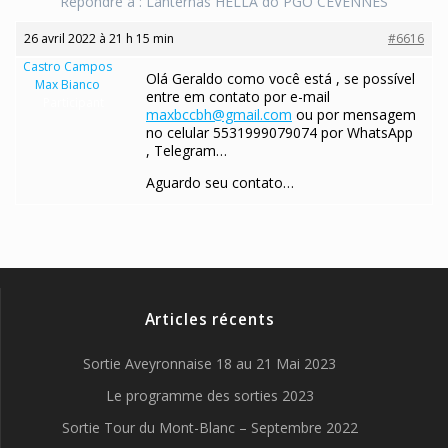
Répondre à : Lanternas HELLA do PGO CEVENNES
26 avril 2022 à 21 h 15 min
#6616
Castro Campos
Olá Geraldo como você está , se possível
Max Bianco
entre em contato por e-mail
Participant
maxbccbh@gmail.com
ou por mensagem
no celular 5531999079074 por WhatsApp
, Telegram…
Aguardo seu contato…
Articles récents
Sortie Aveyronnaise 18 au 21 Mai 2023
Le programme des sorties 2023
Sortie Tour du Mont-Blanc – Septembre 2022