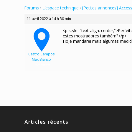
Forums
›
L’espace technique
›
[Petites annonces] Acces
11 avril 2022 à 14 h 30 min
<p style=”text-align: center;”>Per
estes mostradores também?</p>
Hoje mandarei mais algumas medidas
Castro Campos
Max Bianco
Participant
Articles récents