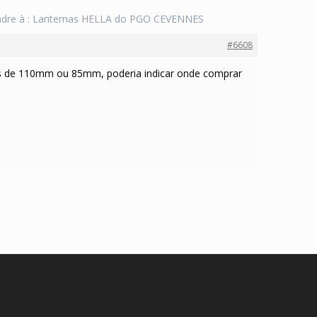
dre à : Lanternas HELLA do PGO CEVENNES
#6608
idas de 110mm ou 85mm, poderia indicar onde comprar