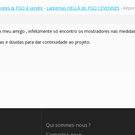
soires & PGO à vendre
›
Lanternas HELLA do PGO CEVENNES
›
Répon
feito meu amigo , infelizmente só encontro os mostradores nas med
 e dúvidas para dar continuidade ao projeto.
Qui sommes-nous ?
Contactez-nous