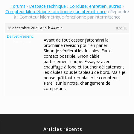
Forums
›
L’espace technique
›
Conduite, entretien, autres
›
Compteur kilométrique fonctionne par intermittence
›
Répondre
à : Compteur kilométrique fonctionne par intermittence
28 décembre 2021 à 19 h 44 min
#6531
Delivet Frédéric
Avant de tout casser j’attendrai la
Participant
prochaine révision pour en parler.
Sinon je vérifierai les fusibles. Faux
contact possible. Sinon câble
partiellement coupé. Essayez avec
chauffage à fond et toucher délicatement
les câbles sous le tableau de bord. Mais je
pense qu’il faut remplacer le compteur.
Pareil sur le notre, changement de
compteur…
Articles récents