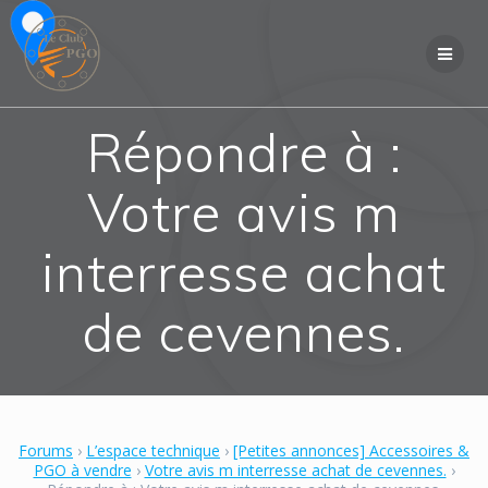
Skip
to
content
Répondre à :
Votre avis m
interresse achat
de cevennes.
Forums
›
L’espace technique
›
[Petites annonces] Accessoires &
PGO à vendre
›
Votre avis m interresse achat de cevennes.
›