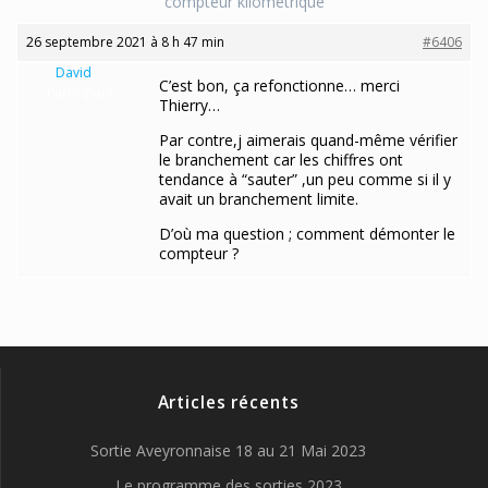
compteur kilométrique
26 septembre 2021 à 8 h 47 min
#6406
David
C’est bon, ça refonctionne… merci
Participant
Thierry…
Par contre,j aimerais quand-même vérifier
le branchement car les chiffres ont
tendance à “sauter” ,un peu comme si il y
avait un branchement limite.
D’où ma question ; comment démonter le
compteur ?
Articles récents
Sortie Aveyronnaise 18 au 21 Mai 2023
Le programme des sorties 2023