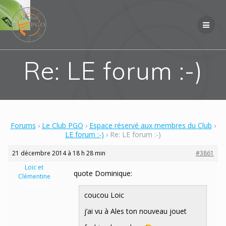
Skip
to
content
Re: LE forum :-)
Forums
›
Le Club PGO
›
Espace réservé aux membres du Club
›
LE forum :-)
›
Re: LE forum :-)
21 décembre 2014 à 18 h 28 min
#3861
Loïc et
quote Dominique:
Clémentine
Participant
coucou Loic
j’ai vu à Ales ton nouveau jouet