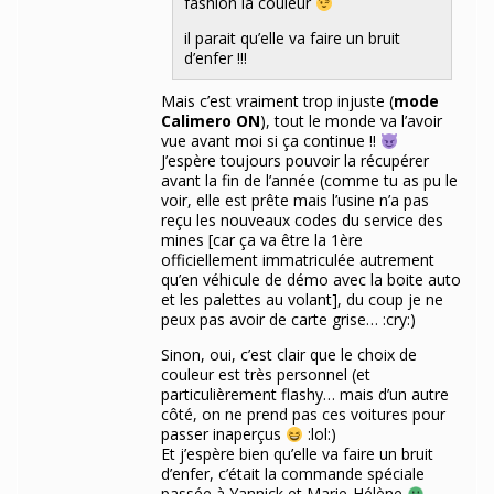
fashion la couleur
il parait qu’elle va faire un bruit
d’enfer !!!
Mais c’est vraiment trop injuste (
mode
Calimero ON
), tout le monde va l’avoir
vue avant moi si ça continue !!
J’espère toujours pouvoir la récupérer
avant la fin de l’année (comme tu as pu le
voir, elle est prête mais l’usine n’a pas
reçu les nouveaux codes du service des
mines [car ça va être la 1ère
officiellement immatriculée autrement
qu’en véhicule de démo avec la boite auto
et les palettes au volant], du coup je ne
peux pas avoir de carte grise… :cry:)
Sinon, oui, c’est clair que le choix de
couleur est très personnel (et
particulièrement flashy… mais d’un autre
côté, on ne prend pas ces voitures pour
passer inaperçus
:lol:)
Et j’espère bien qu’elle va faire un bruit
d’enfer, c’était la commande spéciale
passée à Yannick et Marie-Hélène