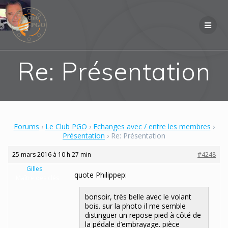
Skip
to
content
Re: Présentation
Forums
›
Le Club PGO
›
Echanges avec / entre les membres
›
Présentation
›
Re: Présentation
25 mars 2016 à 10 h 27 min
#4248
Gilles
quote Philippep:
Maître des clés
bonsoir, très belle avec le volant
bois. sur la photo il me semble
distinguer un repose pied à côté de
la pédale d’embrayage. pièce