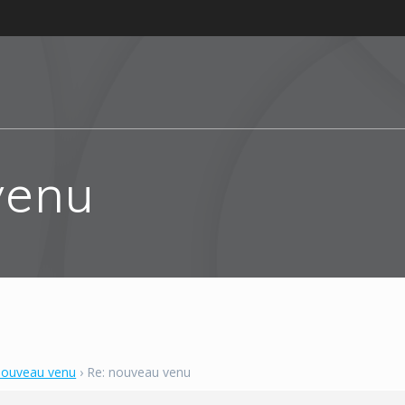
venu
nouveau venu
›
Re: nouveau venu