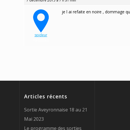
7 décembre 2015 à 7 h 31 min
je l ai refaite en noire , dommage q
spideur
Participant
Articles récents
Sortie Aveyronnaise 18 au 21
Mai 2023
Le programme des sorties