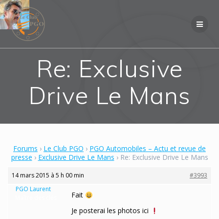
Skip
to
content
Re: Exclusive
Drive Le Mans
Forums
›
Le Club PGO
›
PGO Automobiles – Actu et revue de
presse
›
Exclusive Drive Le Mans
›
Re: Exclusive Drive Le Mans
14 mars 2015 à 5 h 00 min
#3993
PGO Laurent
Fait
Maître des clés
Je posterai les photos ici