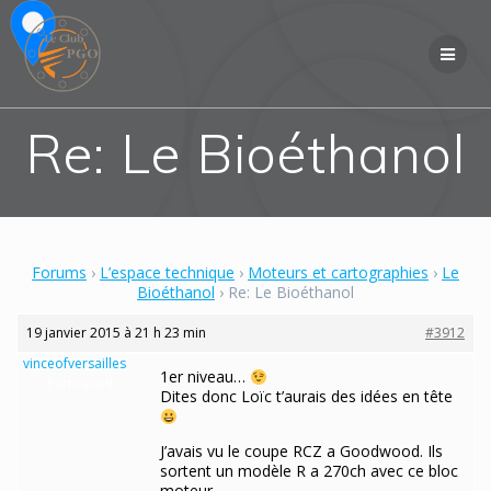
Skip
to
content
Re: Le Bioéthanol
Forums
›
L’espace technique
›
Moteurs et cartographies
›
Le
Bioéthanol
›
Re: Le Bioéthanol
19 janvier 2015 à 21 h 23 min
#3912
vinceofversailles
1er niveau…
Participant
Dites donc Loïc t’aurais des idées en tête
J’avais vu le coupe RCZ a Goodwood. Ils
sortent un modèle R a 270ch avec ce bloc
moteur…