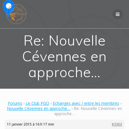
Skip
to
content
Re: Nouvelle
Cévennes en
approche…
Forums
›
Le Club PGO
›
Echanges avec / entre les membres
›
Nouvelle Cévennes en approche…
›
Re: Nouvelle Cévennes en
approche…
11 janvier 2015 à 16 h 17 min
#3903