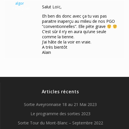
algor
Salut Loïc,
Participant
Eh ben dis donc avec ça tu vas pas
paraitre inaperçu au milieu de nos PGO
”conventionnelles”. Elle pète grave
C’est sûr il n’y en aura qu’une seule
comme la tienne.
J’ai hâte de la voir en vraie.
A très bientôt
Alain
Articles récents
Sortie Aveyronnaise 18 au 21 Mai 2023
Le programme des sorties 2023
Sortie Tour du Mont-Blanc – Septembre 2022