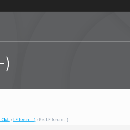
-)
 Club
›
LE forum :-)
›
Re: LE forum :-)