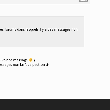
#3896
r les forums dans lesquels il y a des messages non
 de voir ce message
)
 messages non lus”, ca peut servir