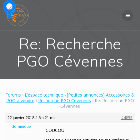
Skip
to
content
Re: Recherche
PGO Cévennes
Forums
›
L’espace technique
›
[Petites annonces] Accessoires &
PGO à vendre
›
Recherche PGO Cévennes
›
Re: Recherche PGO
Cévennes
22 janvier 2018 à 6 h 21 min
#4855
dominique
COUCOU
Participant