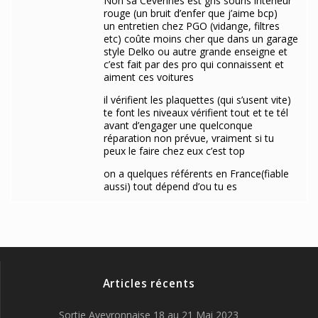
Non sa Cévennes est gris souris intérieur
rouge (un bruit d’enfer que j’aime bcp)
un entretien chez PGO (vidange, filtres
etc) coûte moins cher que dans un garage
style Delko ou autre grande enseigne et
c’est fait par des pro qui connaissent et
aiment ces voitures
il vérifient les plaquettes (qui s’usent vite)
te font les niveaux vérifient tout et te tél
avant d’engager une quelconque
réparation non prévue, vraiment si tu
peux le faire chez eux c’est top
on a quelques référents en France(fiable
aussi) tout dépend d’ou tu es
Articles récents
Sortie Aveyronnaise 18 au 21 Mai 2023