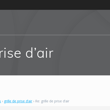
rise d’air
s
›
grille de prise d’air
›
Re: grille de prise d’air