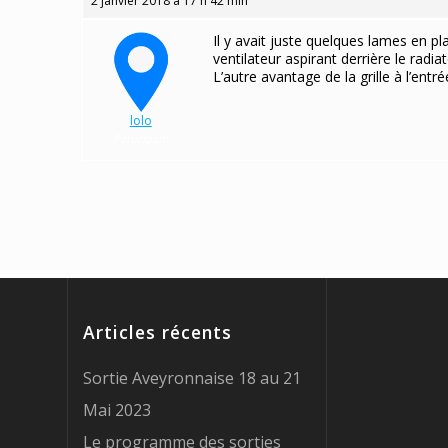
2 janvier 2018 à 17 h 42 min
Il y avait juste quelques lames en p
ventilateur aspirant derrière le radiat
L’autre avantage de la grille à l’entr
lolo
Participant
Articles récents
Sortie Aveyronnaise 18 au 21
Mai 2023
Le programme des sorties