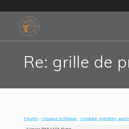
Skip
to
content
Re: grille de p
Forums
›
L’espace technique
›
Conduite, entretien, autre